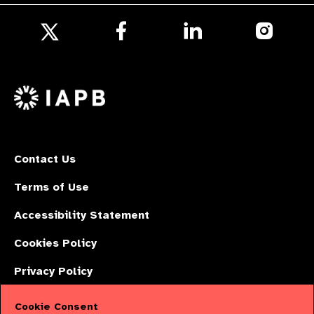
Follow
Follow
Follow
us
us
us
Follow
on
on
on
us
Facebook
LinkedIn
Instagr
on
X
Contact Us
Terms of Use
Accessibility Statement
Cookies Policy
Privacy Policy
Cookie Consent