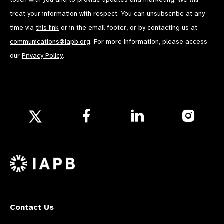
treat your information with respect. You can unsubscribe at any
time via
this link
or in the email footer, or by contacting us at
communications@iapb.org
. For more information, please access
our
Privacy Policy
.
Follow
Follow
Follow
us
us
us
Follow
on
on
on
us
Facebook
LinkedIn
Instagr
on
X
Contact Us