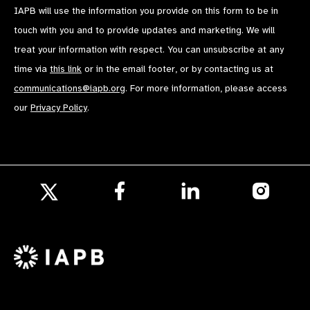
IAPB will use the information you provide on this form to be in
touch with you and to provide updates and marketing. We will
treat your information with respect. You can unsubscribe at any
time via
this link
or in the email footer, or by contacting us at
communications@iapb.org
. For more information, please access
our
Privacy Policy
.
Follow
Follow
Follow
us
us
us
Follow
on
on
on
us
Facebook
LinkedIn
Instagr
on
X