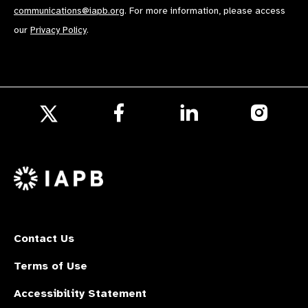
communications@iapb.org
. For more information, please access
our
Privacy Policy
.
Follow
Follow
Follow
us
us
us
Follow
on
on
on
us
Facebook
LinkedIn
Instagr
on
X
Contact Us
Terms of Use
Accessibility Statement